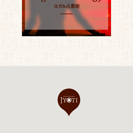
ヨガ&占星術