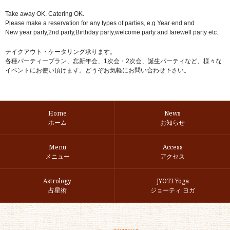
Take away OK. Catering OK.
Please make a reservation for any types of parties, e.g Year end and
New year party,2nd party,Birthday party,welcome party and farewell party etc.
テイクアウト・ケータリング承ります。
各種パーティープラン、忘新年会、1次会・2次会、誕生パーティなど、様々な
イベントにお使い頂けます。どうぞお気軽にお問い合わせ下さい。
Home
News
ホーム
お知らせ
Menu
Access
メニュー
アクセス
Astrology
JYOTI Yoga
占星術
ジョーティ ヨガ