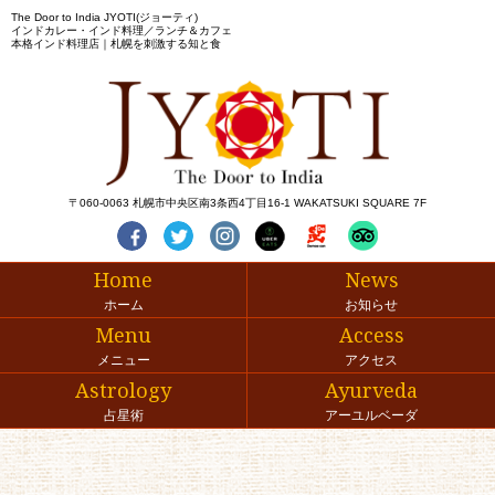
The Door to India JYOTI(ジョーティ)
インドカレー・インド料理／ランチ＆カフェ
本格インド料理店｜札幌を刺激する知と食
〒060-0063 札幌市中央区南3条西4丁目16-1 WAKATSUKI SQUARE 7F
Home
News
ホーム
お知らせ
Menu
Access
メニュー
アクセス
Astrology
Ayurveda
占星術
アーユルベーダ